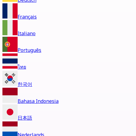
Deutsch
Français
Italiano
Português
ไทย
한국어
Bahasa Indonesia
日本語
Nederlands