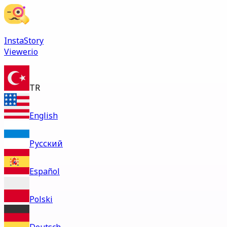
InstaStory
Viewer.io
TR
English
Русский
Español
Polski