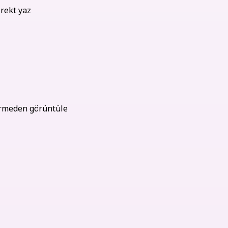
irekt yaz
girmeden görüntüle