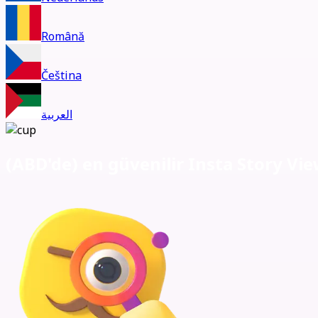
Română
Čeština
العربية
(ABD'de) e
n güvenilir Insta Story Vi