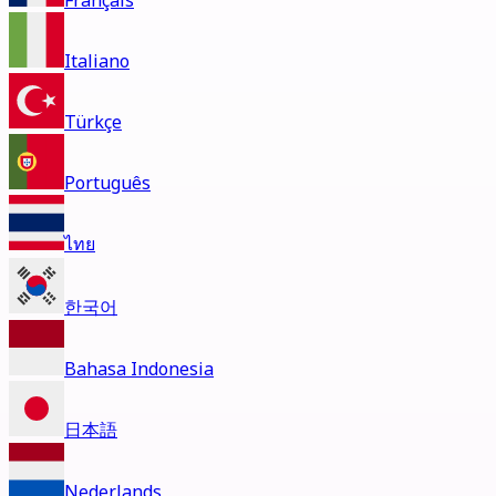
Français
Italiano
Türkçe
Português
ไทย
한국어
Bahasa Indonesia
日本語
Nederlands