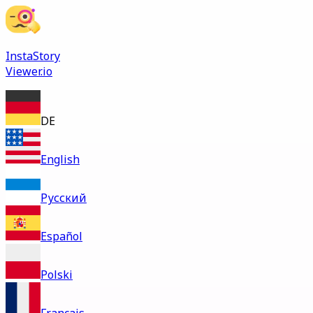
InstaStory
Viewer.io
DE
English
Русский
Español
Polski