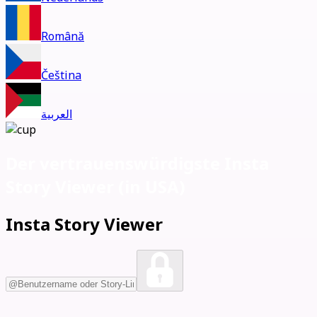
Română
Čeština
العربية
Der vertrauenswürdigste Insta
Story Viewer (
in USA)
Insta Story Viewer