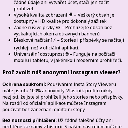
žádné údaje ani vytvářet účet, stačí jen začít
prohlížet.
Vysoká kvalita zobrazení 🎥 – Veškerý obsah je
dostupný v HD kvalitě pro dokonalý zážitek.
Žádné rušivé prvky 🚫 – Prohlížejte obsah bez
vyskakujících oken a otravných bannerů.
Bleskové načítání ⚡ – Stories i příspěvky se načítají
rychleji než v oficiální aplikaci.
Univerzální dostupnost 🌐 – Funguje na počítači,
mobilu i tabletu, v jakémkoli moderním prohlížeči.
Proč zvolit náš anonymní Instagram viewer?
Ochrana soukromí:
Používáním Insta Story Vieweru
máte jistotu 100% anonymity. Vlastník profilu nikdy
nezjistí, že jste si prohlíželi jeho stories nebo příspěvky.
Na rozdíl od oficiální aplikace můžete Instagram
používat bez zanechání digitální stopy.
Bez nutnosti přihlášení:
Už žádné falešné účty ani
nechtěné záznamy v historii. S naším nástrojem můžete