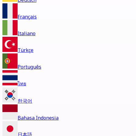
Deutsch
Français
Italiano
Türkçe
Português
ไทย
한국어
Bahasa Indonesia
日本語