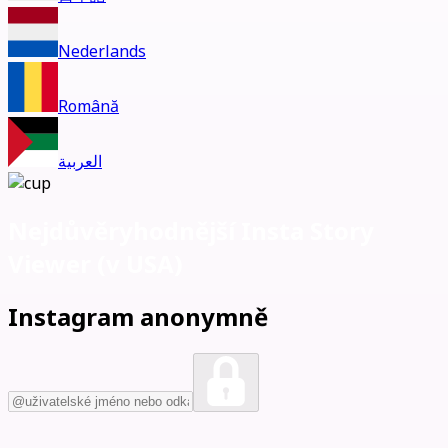
Nederlands
Română
العربية
Nejdůvěryhodnější Insta Story
Viewer (
v USA)
Instagram anonymně