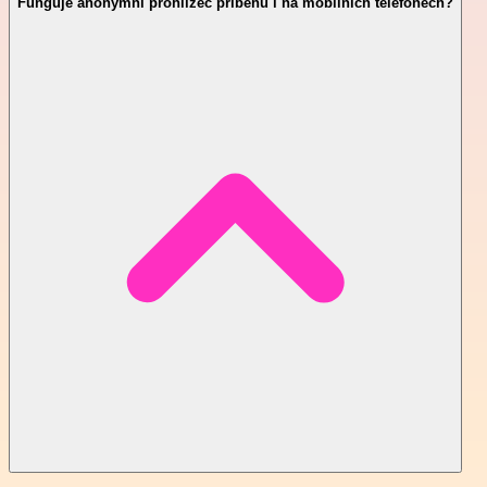
Funguje anonymní prohlížeč příběhů i na mobilních telefonech?