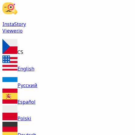
InstaStory
Viewer.io
CS
English
Русский
Español
Polski