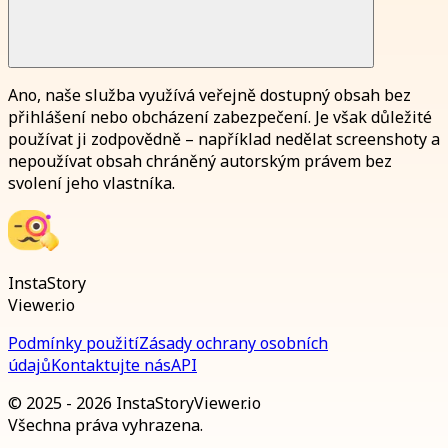
Ano, naše služba využívá veřejně dostupný obsah bez
přihlášení nebo obcházení zabezpečení. Je však důležité
používat ji zodpovědně – například nedělat screenshoty a
nepoužívat obsah chráněný autorským právem bez
svolení jeho vlastníka.
InstaStory
Viewer.io
Podmínky použití
Zásady ochrany osobních
údajů
Kontaktujte nás
API
© 2025 - 2026 InstaStoryViewer.io
Všechna práva vyhrazena.