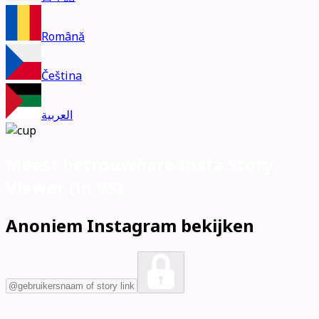
Română
Čeština
العربية
Meest betrouwbare Insta Story
Viewer (
in VS)
Anoniem Instagram bekijken