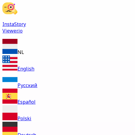
InstaStory
Viewer.io
NL
English
Русский
Español
Polski