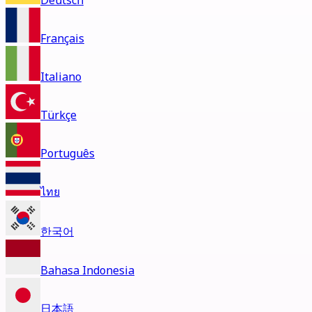
Deutsch
Français
Italiano
Türkçe
Português
ไทย
한국어
Bahasa Indonesia
日本語