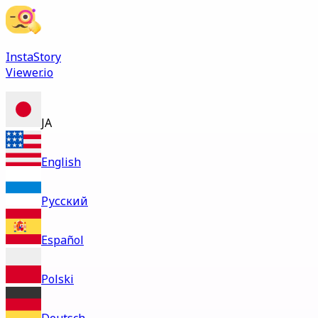
InstaStory
Viewer.io
JA
English
Русский
Español
Polski