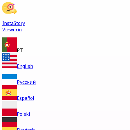
InstaStory
Viewer.io
PT
English
Русский
Español
Polski