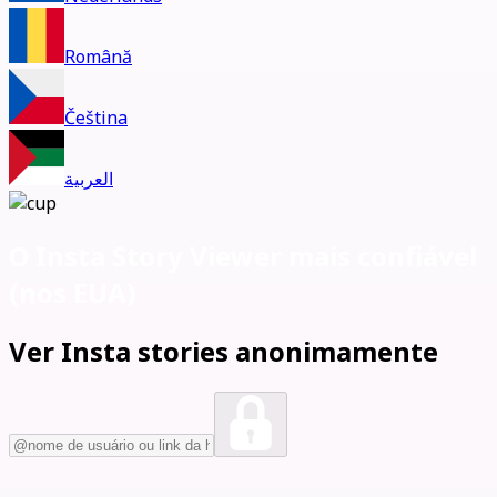
Română
Čeština
العربية
O Insta Story Viewer mais confiável
(
nos EUA)
Ver Insta stories anonimamente