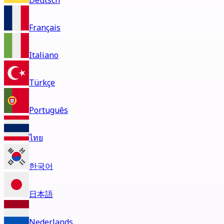
Deutsch
Français
Italiano
Türkçe
Português
ไทย
한국어
日本語
Nederlands