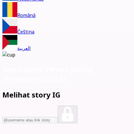
Română
Čeština
العربية
Insta Story Viewer paling
terpercaya (
di AS)
Melihat story IG