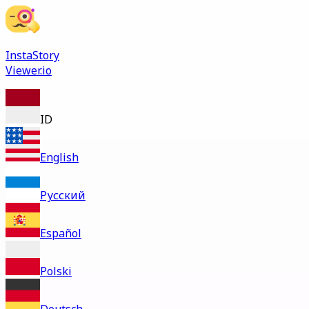
InstaStory
Viewer.io
ID
English
Русский
Español
Polski